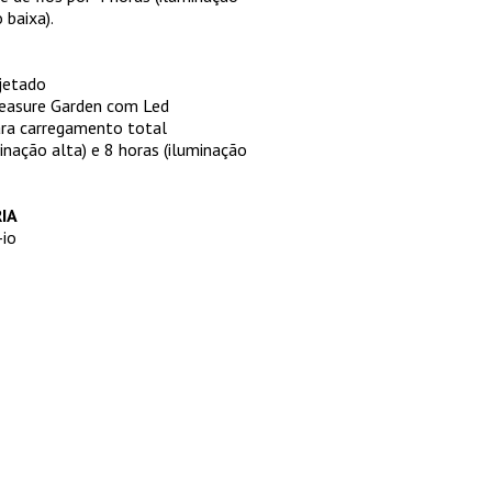
 baixa).
njetado
easure Garden com Led
ra carregamento total
inação alta) e 8 horas (iluminação
IA
-io