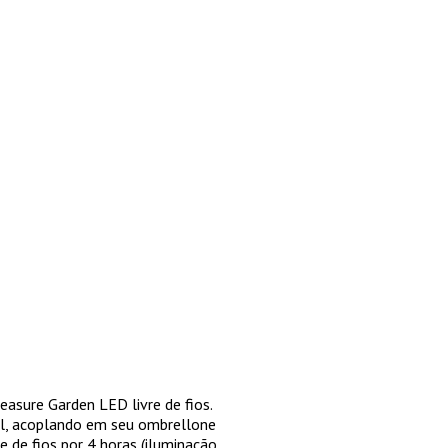
easure Garden LED livre de fios.
el, acoplando em seu ombrellone
re de fios por 4 horas (iluminação