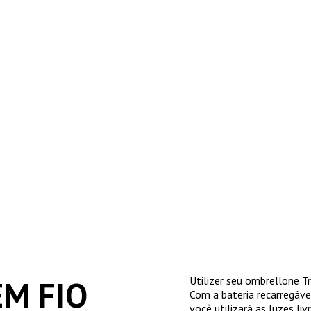
EM FIO
Utilizer seu ombrellone Tr
Com a bateria recarregáv
você utilizará as luzes liv